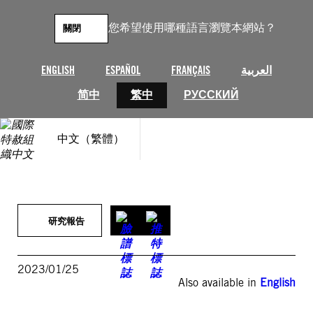
跳
至
您希望使用哪種語言瀏覽本網站？
關閉
主
要
內
ENGLISH
ESPAÑOL
FRANÇAIS
العربية
容
简中
繁中
РУССКИЙ
中文（繁體）
研究報告
2023/01/25
Also available in
English