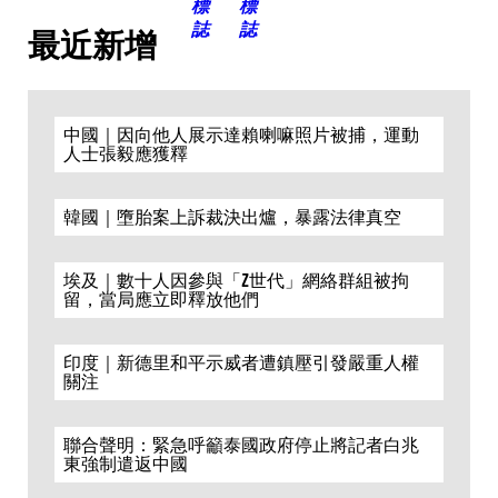
最近新增
中國｜因向他人展示達賴喇嘛照片被捕，運動
人士張毅應獲釋
韓國｜墮胎案上訴裁決出爐，暴露法律真空
埃及｜數十人因參與「Z世代」網絡群組被拘
留，當局應立即釋放他們
印度｜新德里和平示威者遭鎮壓引發嚴重人權
關注
聯合聲明：緊急呼籲泰國政府停止將記者白兆
東強制遣返中國