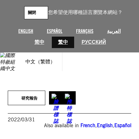
跳
至
您希望使用哪種語言瀏覽本網站？
關閉
主
要
內
ENGLISH
ESPAÑOL
FRANÇAIS
العربية
容
简中
繁中
РУССКИЙ
中文（繁體）
研究報告
2022/03/31
Also available in
French
,
English
,
Español