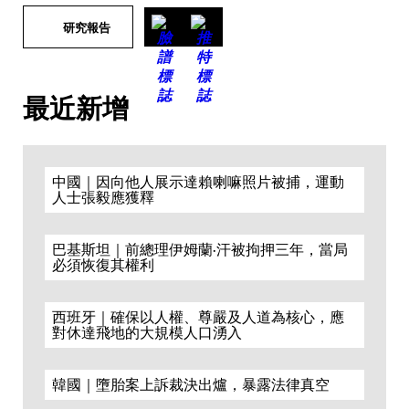
研究報告
最近新增
中國｜因向他人展示達賴喇嘛照片被捕，運動
人士張毅應獲釋
巴基斯坦｜前總理伊姆蘭·汗被拘押三年，當局
必須恢復其權利
西班牙｜確保以人權、尊嚴及人道為核心，應
對休達飛地的大規模人口湧入
韓國｜墮胎案上訴裁決出爐，暴露法律真空