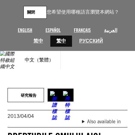
跳
至
您希望使用哪種語言瀏覽本網站？
關閉
主
要
內
ENGLISH
ESPAÑOL
FRANÇAIS
العربية
容
简中
繁中
РУССКИЙ
中文（繁體）
研究報告
2013/04/04
Also available in