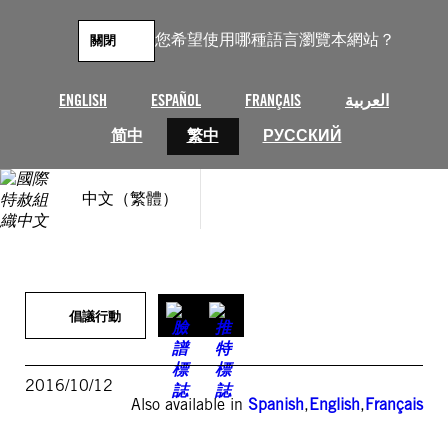
跳
至
您希望使用哪種語言瀏覽本網站？
關閉
主
要
內
ENGLISH
ESPAÑOL
FRANÇAIS
العربية
容
简中
繁中
РУССКИЙ
中文（繁體）
倡議行動
2016/10/12
Also available in
Spanish
,
English
,
Français