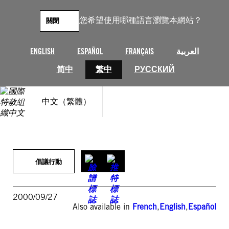
跳
至
您希望使用哪種語言瀏覽本網站？
關閉
主
要
內
ENGLISH
ESPAÑOL
FRANÇAIS
العربية
容
简中
繁中
РУССКИЙ
中文（繁體）
倡議行動
2000/09/27
Also available in
French
,
English
,
Español