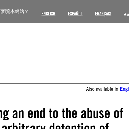
言瀏覽本網站？
ENGLISH
ESPAÑOL
FRANÇAIS
ية
Also available in
Engl
ng an end to the abuse of
 arbitrary detention of