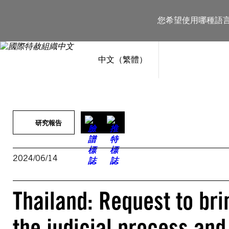
跳
至
您希望使用哪種語
主
要
內
容
中文（繁體）
研究報告
2024/06/14
Thailand: Request to bri
the judicial process and