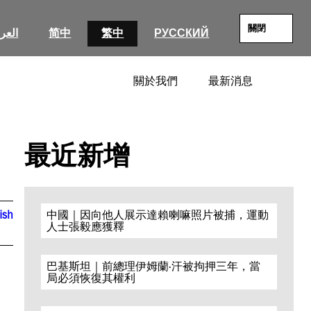
關閉
العرب
简中
繁中
РУССКИЙ
關於我們
最新消息
SEARC
最近新增
ish
中國｜因向他人展示達賴喇嘛照片被捕，運動
人士張毅應獲釋
巴基斯坦｜前總理伊姆蘭·汗被拘押三年，當
局必須恢復其權利