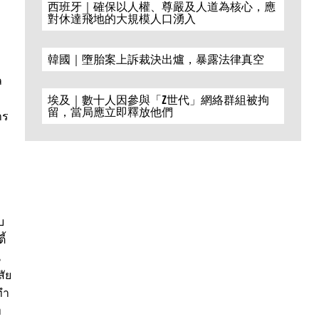
西班牙｜確保以人權、尊嚴及人道為核心，應
對休達飛地的大規模人口湧入
韓國｜墮胎案上訴裁決出爐，暴露法律真空
ล
埃及｜數十人因參與「Z世代」網絡群組被拘
留，當局應立即釋放他們
าร
บ
ี้
น
สัย
ทำ
ท