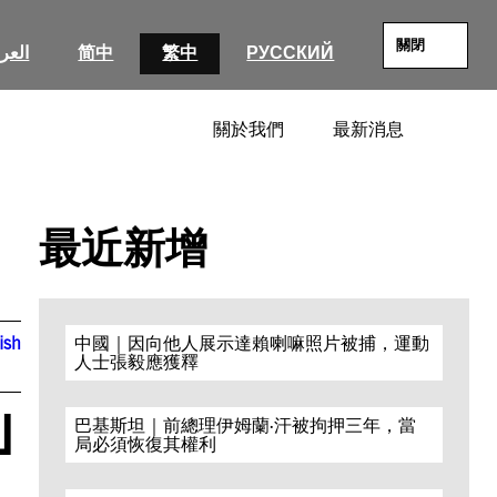
關閉
العرب
简中
繁中
РУССКИЙ
關於我們
最新消息
SEARC
最近新增
ish
中國｜因向他人展示達賴喇嘛照片被捕，運動
人士張毅應獲釋
ป
巴基斯坦｜前總理伊姆蘭·汗被拘押三年，當
局必須恢復其權利