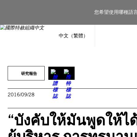
跳
至
您希望使用哪種語
主
要
內
容
中文（繁體）
研究報告
2016/09/28
“บังคับให้มันพูดให้ได
ผู้บริหาร การทรมาน