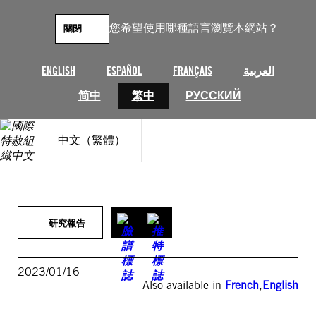
跳
至
您希望使用哪種語言瀏覽本網站？
關閉
主
要
內
ENGLISH
ESPAÑOL
FRANÇAIS
العربية
容
简中
繁中
РУССКИЙ
中文（繁體）
研究報告
2023/01/16
Also available in
French
,
English