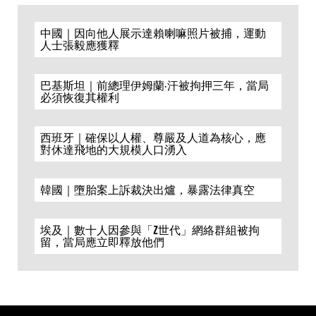
中國｜因向他人展示達賴喇嘛照片被捕，運動
人士張毅應獲釋
巴基斯坦｜前總理伊姆蘭·汗被拘押三年，當局
必須恢復其權利
西班牙｜確保以人權、尊嚴及人道為核心，應
對休達飛地的大規模人口湧入
韓國｜墮胎案上訴裁決出爐，暴露法律真空
埃及｜數十人因參與「Z世代」網絡群組被拘
留，當局應立即釋放他們