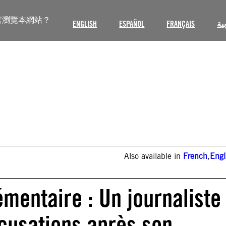
言瀏覽本網站？
ENGLISH
ESPAÑOL
FRANÇAIS
ية
Also available in
French
,
Engl
mentaire : Un journaliste
ccusations après son