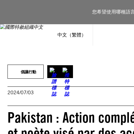
跳
至
您希望使用哪種語
主
要
內
容
中文（繁體）
倡議行動
2024/07/03
Pakistan : Action complé
et poète visé par des a