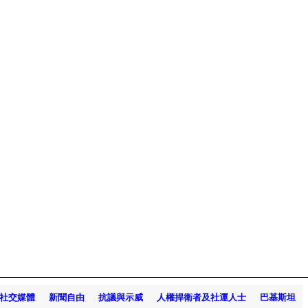
社交媒體
新聞自由
抗議與示威
人權捍衛者及社運人士
巴基斯坦