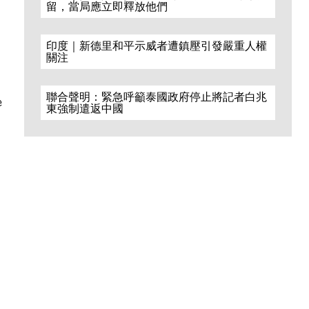
留，當局應立即釋放他們
印度｜新德里和平示威者遭鎮壓引發嚴重人權
關注
聯合聲明：緊急呼籲泰國政府停止將記者白兆
e
東強制遣返中國