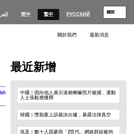
關閉
العرب
简中
繁中
РУССКИЙ
關於我們
最新消息
SEARC
最近新增
ish
中國｜因向他人展示達賴喇嘛照片被捕，運動
人士張毅應獲釋
韓國｜墮胎案上訴裁決出爐，暴露法律真空
埃及｜數十人因參與「Z世代」網絡群組被拘