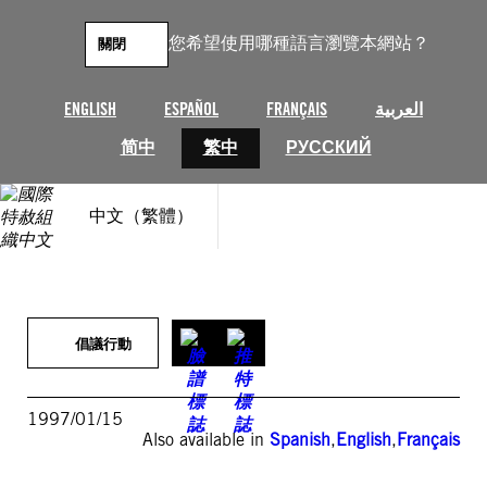
跳
至
您希望使用哪種語言瀏覽本網站？
關閉
主
要
內
ENGLISH
ESPAÑOL
FRANÇAIS
العربية
容
简中
繁中
РУССКИЙ
中文（繁體）
倡議行動
1997/01/15
Also available in
Spanish
,
English
,
Français