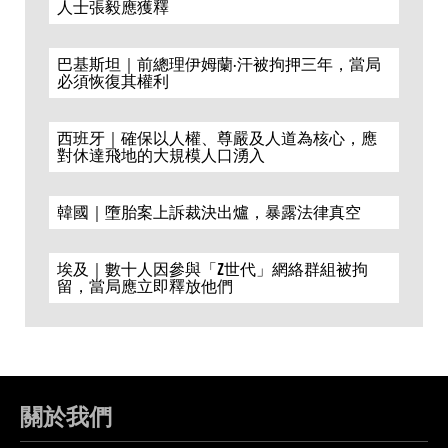
人士張毅應獲釋
巴基斯坦｜前總理伊姆蘭·汗被拘押三年，當局
必須恢復其權利
西班牙｜確保以人權、尊嚴及人道為核心，應
對休達飛地的大規模人口湧入
韓國｜墮胎案上訴裁決出爐，暴露法律真空
埃及｜數十人因參與「Z世代」網絡群組被拘
留，當局應立即釋放他們
關於我們