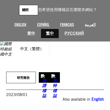
跳
至
您希望使用哪種語言瀏覽本網站？
關閉
主
要
內
ENGLISH
ESPAÑOL
FRANÇAIS
العربية
容
简中
繁中
РУССКИЙ
中文（繁體）
研究報告
2023/08/01
Also available in
English