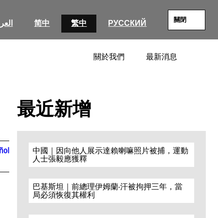
關閉
العرب
简中
繁中
РУССКИЙ
關於我們
最新消息
SEARC
最近新增
ñol
中國｜因向他人展示達賴喇嘛照片被捕，運動
人士張毅應獲釋
巴基斯坦｜前總理伊姆蘭·汗被拘押三年，當
局必須恢復其權利