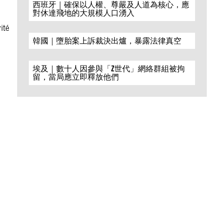
西班牙｜確保以人權、尊嚴及人道為核心，應
對休達飛地的大規模人口湧入
ité
韓國｜墮胎案上訴裁決出爐，暴露法律真空
埃及｜數十人因參與「Z世代」網絡群組被拘
留，當局應立即釋放他們