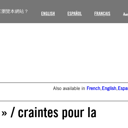
言瀏覽本網站？
ENGLISH
ESPAÑOL
FRANÇAIS
ية
Also available in
French
,
English
,
Espa
» / craintes pour la