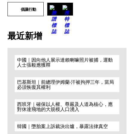
倡議行動
最近新增
中國｜因向他人展示達賴喇嘛照片被捕，運動
人士張毅應獲釋
巴基斯坦｜前總理伊姆蘭·汗被拘押三年，當局
必須恢復其權利
西班牙｜確保以人權、尊嚴及人道為核心，應
對休達飛地的大規模人口湧入
韓國｜墮胎案上訴裁決出爐，暴露法律真空