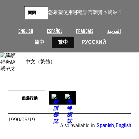
跳
至
您希望使用哪種語言瀏覽本網站？
關閉
主
要
內
ENGLISH
ESPAÑOL
FRANÇAIS
العربية
容
简中
繁中
РУССКИЙ
中文（繁體）
倡議行動
1990/09/19
Also available in
Spanish
,
English