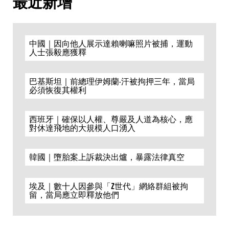
最近新增
中國｜因向他人展示達賴喇嘛照片被捕，運動
人士張毅應獲釋
巴基斯坦｜前總理伊姆蘭·汗被拘押三年，當局
必須恢復其權利
西班牙｜確保以人權、尊嚴及人道為核心，應
對休達飛地的大規模人口湧入
韓國｜墮胎案上訴裁決出爐，暴露法律真空
埃及｜數十人因參與「Z世代」網絡群組被拘
留，當局應立即釋放他們