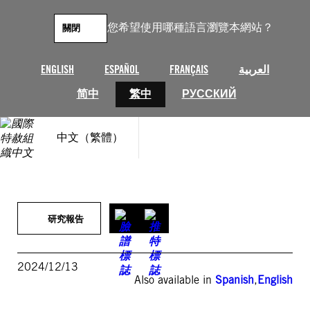
跳
至
您希望使用哪種語言瀏覽本網站？
關閉
主
要
內
ENGLISH
ESPAÑOL
FRANÇAIS
العربية
容
简中
繁中
РУССКИЙ
中文（繁體）
研究報告
2024/12/13
Also available in
Spanish
,
English