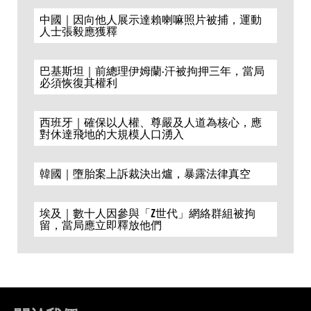
中國｜因向他人展示達賴喇嘛照片被捕，運動
人士張毅應獲釋
巴基斯坦｜前總理伊姆蘭·汗被拘押三年，當局
必須恢復其權利
西班牙｜確保以人權、尊嚴及人道為核心，應
對休達飛地的大規模人口湧入
韓國｜墮胎案上訴裁決出爐，暴露法律真空
埃及｜數十人因參與「Z世代」網絡群組被拘
留，當局應立即釋放他們