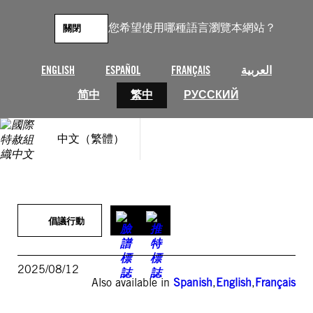
跳
至
您希望使用哪種語言瀏覽本網站？
關閉
主
要
內
ENGLISH
ESPAÑOL
FRANÇAIS
العربية
容
简中
繁中
РУССКИЙ
中文（繁體）
倡議行動
2025/08/12
Also available in
Spanish
,
English
,
Français