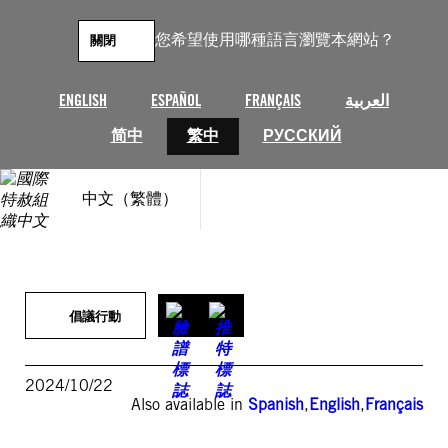
跳
至
您希望使用哪種語言瀏覽本網站？
關閉
主
要
內
ENGLISH
ESPAÑOL
FRANÇAIS
العربية
容
简中
繁中
РУССКИЙ
中文（繁體）
倡議行動
2024/10/22
Also available in
Spanish
,
English
,
Français