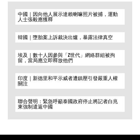
中國｜因向他人展示達賴喇嘛照片被捕，運動
人士張毅應獲釋
韓國｜墮胎案上訴裁決出爐，暴露法律真空
埃及｜數十人因參與「Z世代」網絡群組被拘
留，當局應立即釋放他們
印度｜新德里和平示威者遭鎮壓引發嚴重人權
關注
聯合聲明：緊急呼籲泰國政府停止將記者白兆
東強制遣返中國