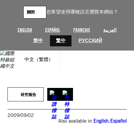
跳
至
您希望使用哪種語言瀏覽本網站？
關閉
主
要
內
ENGLISH
ESPAÑOL
FRANÇAIS
العربية
容
简中
繁中
РУССКИЙ
中文（繁體）
研究報告
2009/09/02
Also available in
English
,
Español