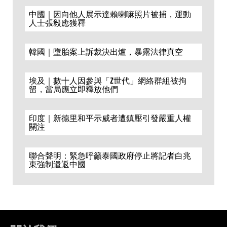
中國｜因向他人展示達賴喇嘛照片被捕，運動
人士張毅應獲釋
韓國｜墮胎案上訴裁決出爐，暴露法律真空
埃及｜數十人因參與「Z世代」網絡群組被拘
留，當局應立即釋放他們
印度｜新德里和平示威者遭鎮壓引發嚴重人權
關注
聯合聲明：緊急呼籲泰國政府停止將記者白兆
東強制遣返中國