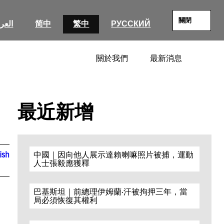
關閉
العرب
简中
繁中
РУССКИЙ
關於我們
最新消息
SEARC
最近新增
ish
中國｜因向他人展示達賴喇嘛照片被捕，運動
人士張毅應獲釋
巴基斯坦｜前總理伊姆蘭·汗被拘押三年，當
局必須恢復其權利