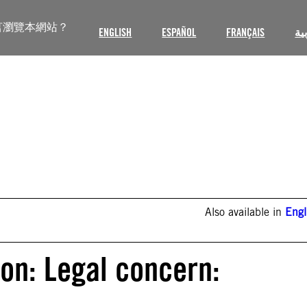
言瀏覽本網站？
ENGLISH
ESPAÑOL
FRANÇAIS
ية
Also available in
Engl
ion: Legal concern: