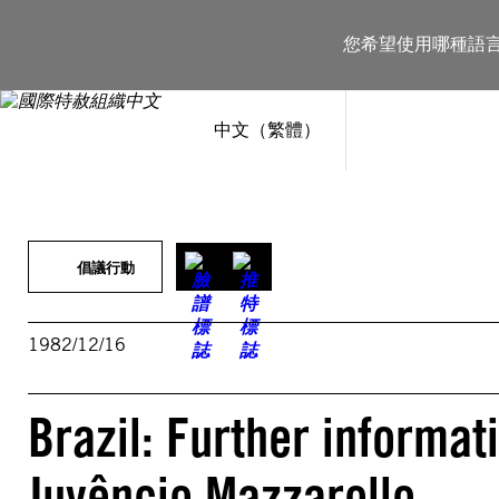
跳
至
您希望使用哪種語
主
要
內
容
中文（繁體）
倡議行動
1982/12/16
Brazil: Further informat
Juvêncio Mazzarollo