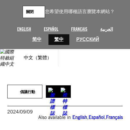
跳
至
您希望使用哪種語言瀏覽本網站？
關閉
主
要
內
ENGLISH
ESPAÑOL
FRANÇAIS
العربية
容
简中
繁中
РУССКИЙ
中文（繁體）
倡議行動
2024/09/09
Also available in
English
,
Español
,
Français