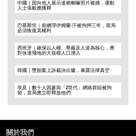
中國｜因向他人展示達賴喇嘛照片被捕，運動
人士張毅應獲釋
巴基斯坦｜前總理伊姆蘭·汗被拘押三年，當局
必須恢復其權利
西班牙｜確保以人權、尊嚴及人道為核心，應
對休達飛地的大規模人口湧入
韓國｜墮胎案上訴裁決出爐，暴露法律真空
埃及｜數十人因參與「Z世代」網絡群組被拘
留，當局應立即釋放他們
關於我們