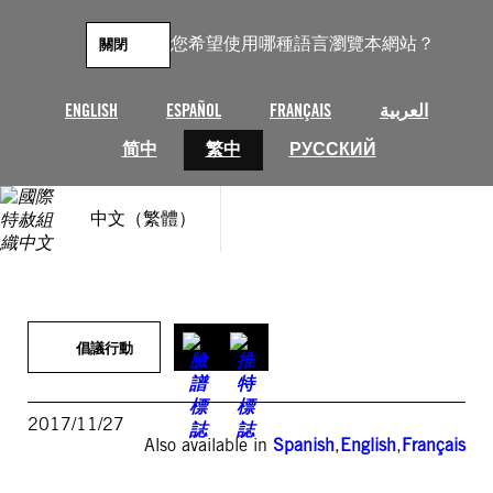
跳
至
您希望使用哪種語言瀏覽本網站？
關閉
主
要
內
ENGLISH
ESPAÑOL
FRANÇAIS
العربية
容
简中
繁中
РУССКИЙ
中文（繁體）
倡議行動
2017/11/27
Also available in
Spanish
,
English
,
Français