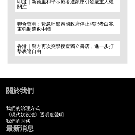
印度｜新德里和平示威者遭鎮壓引發嚴重人權
關注
聯合聲明：緊急呼籲泰國政府停止將記者白兆
東強制遣返中國
香港｜警方再次突擊搜查獨立書店，進一步打
擊表達自由
關於我們
我們的治理方式
《現代奴役法》透明度聲明
我們的財務
最新消息