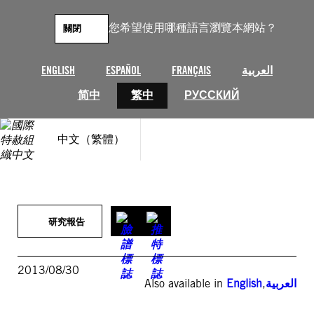
跳
至
您希望使用哪種語言瀏覽本網站？
關閉
主
要
內
ENGLISH
ESPAÑOL
FRANÇAIS
العربية
容
简中
繁中
РУССКИЙ
中文（繁體）
研究報告
2013/08/30
Also available in
English
,
العربية