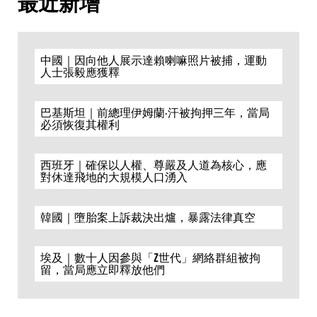
最近新增
中國｜因向他人展示達賴喇嘛照片被捕，運動
人士張毅應獲釋
巴基斯坦｜前總理伊姆蘭·汗被拘押三年，當局
必須恢復其權利
西班牙｜確保以人權、尊嚴及人道為核心，應
對休達飛地的大規模人口湧入
韓國｜墮胎案上訴裁決出爐，暴露法律真空
埃及｜數十人因參與「Z世代」網絡群組被拘
留，當局應立即釋放他們