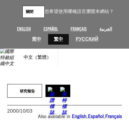
跳
至
您希望使用哪種語言瀏覽本網站？
關閉
主
要
內
ENGLISH
ESPAÑOL
FRANÇAIS
العربية
容
简中
繁中
РУССКИЙ
中文（繁體）
研究報告
2000/10/03
Also available in
English
,
Español
,
Français