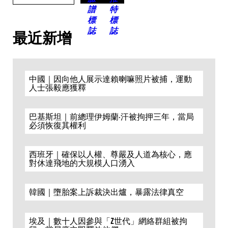
最近新增
中國｜因向他人展示達賴喇嘛照片被捕，運動
人士張毅應獲釋
巴基斯坦｜前總理伊姆蘭·汗被拘押三年，當局
必須恢復其權利
西班牙｜確保以人權、尊嚴及人道為核心，應
對休達飛地的大規模人口湧入
韓國｜墮胎案上訴裁決出爐，暴露法律真空
埃及｜數十人因參與「Z世代」網絡群組被拘