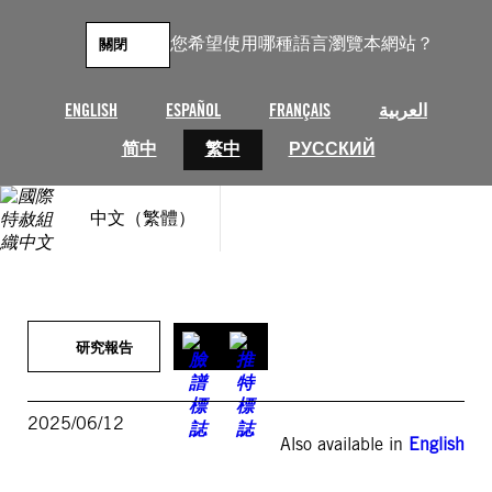
跳
至
您希望使用哪種語言瀏覽本網站？
關閉
主
要
內
ENGLISH
ESPAÑOL
FRANÇAIS
العربية
容
简中
繁中
РУССКИЙ
中文（繁體）
研究報告
2025/06/12
Also available in
English