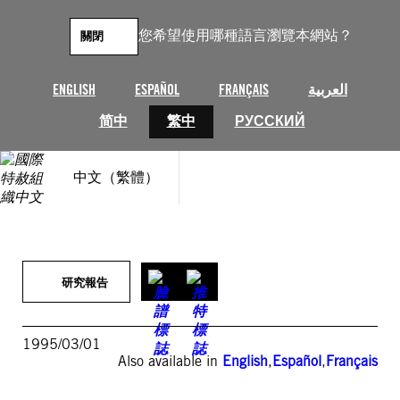
跳
至
您希望使用哪種語言瀏覽本網站？
關閉
主
要
內
ENGLISH
ESPAÑOL
FRANÇAIS
العربية
容
简中
繁中
РУССКИЙ
中文（繁體）
研究報告
1995/03/01
Also available in
English
,
Español
,
Français