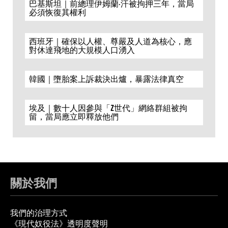
巴基斯坦｜前總理伊姆蘭·汗被拘押三年，當局
必須恢復其權利
西班牙｜確保以人權、尊嚴及人道為核心，應
對休達飛地的大規模人口湧入
韓國｜墮胎案上訴裁決出爐，暴露法律真空
埃及｜數十人因參與「Z世代」網絡群組被拘
留，當局應立即釋放他們
關於我們
我們的治理方式
《現代奴役法》透明度聲明