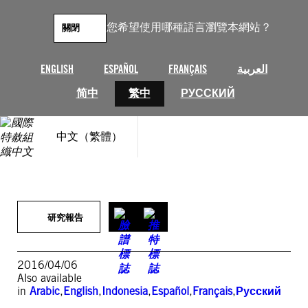
跳
至
您希望使用哪種語言瀏覽本網站？
關閉
主
要
內
ENGLISH
ESPAÑOL
FRANÇAIS
العربية
容
简中
繁中
РУССКИЙ
中文（繁體）
研究報告
2016/04/06
Also available
in
Arabic
,
English
,
Indonesia
,
Español
,
Français
,
Русский