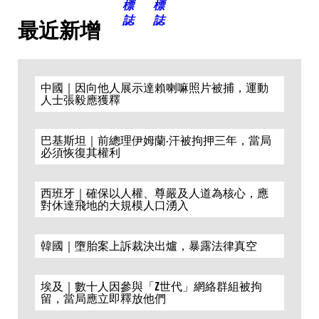
最近新增
中國｜因向他人展示達賴喇嘛照片被捕，運動
人士張毅應獲釋
巴基斯坦｜前總理伊姆蘭·汗被拘押三年，當局
必須恢復其權利
西班牙｜確保以人權、尊嚴及人道為核心，應
對休達飛地的大規模人口湧入
韓國｜墮胎案上訴裁決出爐，暴露法律真空
埃及｜數十人因參與「Z世代」網絡群組被拘
留，當局應立即釋放他們