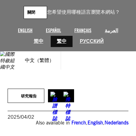
跳
至
您希望使用哪種語言瀏覽本網站？
關閉
主
要
內
ENGLISH
ESPAÑOL
FRANÇAIS
العربية
容
简中
繁中
РУССКИЙ
中文（繁體）
研究報告
2025/04/02
Also available in
French
,
English
,
Nederlands