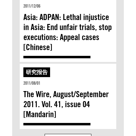
2011/12/06
Asia: ADPAN: Lethal injustice
in Asia: End unfair trials, stop
executions: Appeal cases
[Chinese]
研究报告
2011/08/01
The Wire, August/September
2011. Vol. 41, issue 04
[Mandarin]