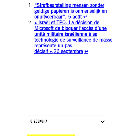
“Strafbaarstelling mensen zonder
geldige papieren is onmenselijk en
onuitvoerbaar”, 5 août
↩︎
« Israël et TPO. La décision de
Microsoft de bloquer l’accès d’une
unité militaire israélienne à sa
technologie de surveillance de masse
représente un pas
décisif »,
26 septembre
↩︎
TÉLÉCHARGEZ LE
RAPPORT 2025/26
D’AMNESTY
INTERNATIONAL
OʻZBEKCHA