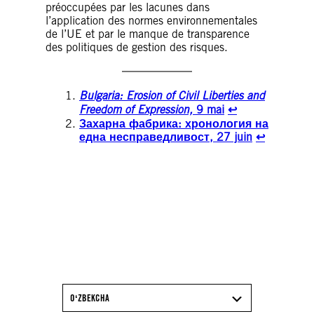
préoccupées par les lacunes dans
l’application des normes environnementales
de l’UE et par le manque de transparence
des politiques de gestion des risques.
Bulgaria: Erosion of Civil Liberties and
Freedom of Expression,
9 mai
↩︎
Захарна фабрика: хронология на
една несправедливост, 27 juin
↩︎
TÉLÉCHARGEZ LE
RAPPORT 2025/26
D’AMNESTY
INTERNATIONAL
OʻZBEKCHA