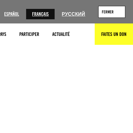
FERMER
ESPAÑOL
FRANÇAIS
РУССКИЙ
PAYS
PARTICIPER
ACTUALITÉ
FAITES UN DON
RECHERCHER