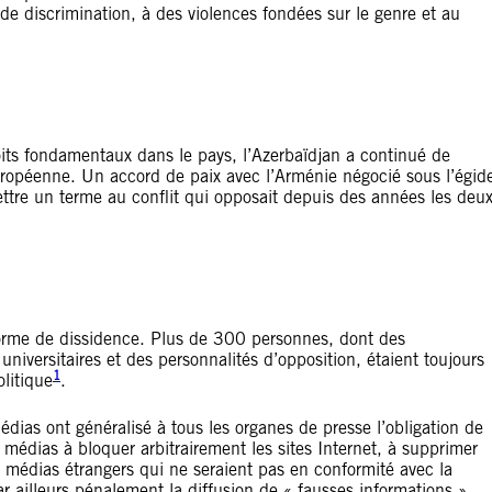
de discrimination, à des violences fondées sur le genre et au
roits fondamentaux dans le pays, l’Azerbaïdjan a continué de
européenne. Un accord de paix avec l’Arménie négocié sous l’égid
mettre un terme au conflit qui opposait depuis des années les deu
orme de dissidence. Plus de 300 personnes, dont des
universitaires et des personnalités d’opposition, étaient toujours
1
litique
.
dias ont généralisé à tous les organes de presse l’obligation de
 médias à bloquer arbitrairement les sites Internet, à supprimer
e médias étrangers qui ne seraient pas en conformité avec la
ar ailleurs pénalement la diffusion de « fausses informations »,