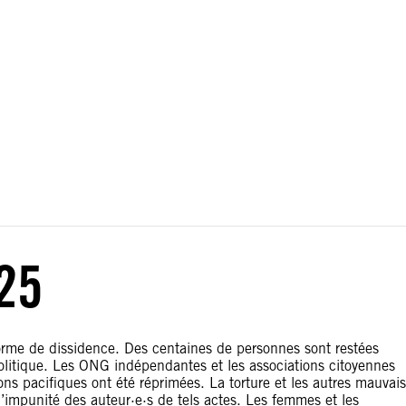
ou les conflits territoriaux. Les frontières apparaissant sur
25
rme de dissidence. Des centaines de personnes sont restées
olitique. Les ONG indépendantes et les associations citoyennes
ions pacifiques ont été réprimées. La torture et les autres mauvais
impunité des auteur·e·s de tels actes. Les femmes et les