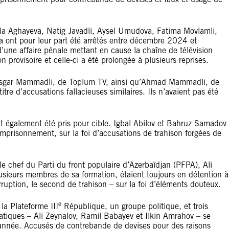
a Aghayeva, Natig Javadli, Aysel Umudova, Fatima Movlamli,
 ont pour leur part été arrêtés entre décembre 2024 et
une affaire pénale mettant en cause la chaîne de télévision
provisoire et celle-ci a été prolongée à plusieurs reprises.
 Alasgar Mammadli, de Toplum TV, ainsi qu’Ahmad Mammadli, de
tre d’accusations fallacieuses similaires. Ils n’avaient pas été
t également été pris pour cible. Igbal Abilov et Bahruz Samadov
prisonnement, sur la foi d’accusations de trahison forgées de
e chef du Parti du front populaire d’Azerbaïdjan (PFPA), Ali
ieurs membres de sa formation, étaient toujours en détention à
orruption, le second de trahison – sur la foi d’éléments douteux.
e
la Plateforme III
République, un groupe politique, et trois
ratiques – Ali Zeynalov, Ramil Babayev et Ilkin Amrahov – se
 l’année. Accusés de contrebande de devises pour des raisons