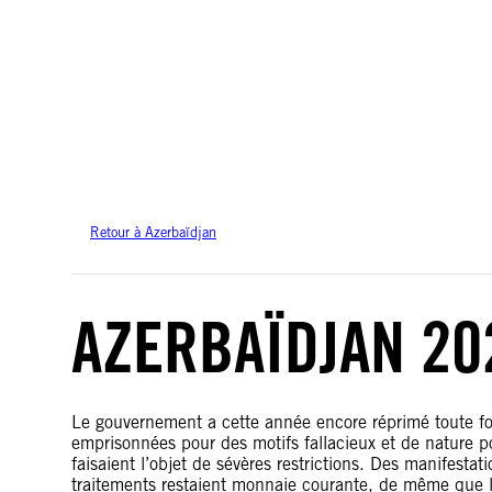
Amnesty International ne prend pas position sur les questions de souveraineté 
cette carte sont basées sur les données géospatiales des Nations unies.
Retour à Azerbaïdjan
AZERBAÏDJAN 20
Le gouvernement a cette année encore réprimé toute fo
emprisonnées pour des motifs fallacieux et de nature p
faisaient l’objet de sévères restrictions. Des manifestat
traitements restaient monnaie courante, de même que l’