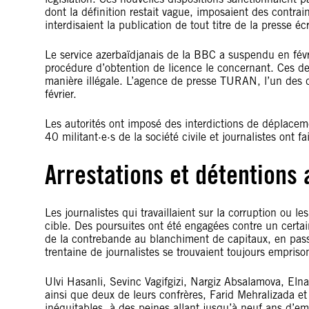
dont la définition restait vague, imposaient des contrai
interdisaient la publication de tout titre de la presse é
Le service azerbaïdjanais de la BBC a suspendu en févrie
procédure d’obtention de licence le concernant. Ces de
manière illégale. L’agence de presse TURAN, l’un des 
février.
Les autorités ont imposé des interdictions de déplaceme
40 militant·e·s de la société civile et journalistes ont f
Arrestations et détentions 
Les journalistes qui travaillaient sur la corruption ou l
cible. Des poursuites ont été engagées contre un certai
de la contrebande au blanchiment de capitaux, en passan
trentaine de journalistes se trouvaient toujours empris
Ulvi Hasanli, Sevinc Vagifgizi, Nargiz Absalamova, El
ainsi que deux de leurs confrères, Farid Mehralizada et
inéquitables, à des peines allant jusqu’à neuf ans d’