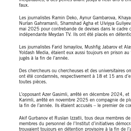
faux.
Les journalistes Ramin Deko, Aynur Gambarova, Khayal
Nurlan Gahramanli, Shamshad Agha et Ulviyya Guliyeva
mai 2025 pour contrebande de devises dans le cadre d’
indépendante Meydan TV. Ils ont été placés en détention 
Les journalistes Farid Ismayilov, Mushfig Jabarov et
Yoldash Media, étaient eux aussi toujours en prison au ti
jugés à la fin de l’année.
Des chercheurs ou chercheuses et des universitaires on
ont été condamnés, respectivement à 18 et 15 ans d’em
toutes pièces.
L’opposant Azer Gasimli, arrêté en décembre 2024, et l
Karimli, arrêté en novembre 2025 en compagnie de plus
la fin de l’année. Ils étaient accusés – le premier de c
Akif Gurbanov et Ruslan Izzatli, tous deux membres de 
membres du personnel de l’Institut d’initiatives démoc
trouvaient toujours en détention provisoire à la fin de