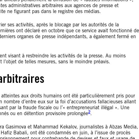
ntes administratives arbitraires aux agences de presse et
crite ne figurant pas dans le registre des médias.
r ses activités, après le blocage par les autorités de la
rnières ont déclaré en octobre que ce service avait fonctionné de
derniers organes de presse indépendants, a également fermé en
nt visant à restreindre les activités de la presse. Au moins
ait l’objet de telles mesures, sans le moindre préavis.
arbitraires
es atteintes aux droits humains ont été particulièrement pris pour
n nombre d’entre eux sur la foi d’accusations fallacieuses allant
t par la fraude fiscale ou l’« entrepreneuriat illégal ». Une
2
onnés ou en détention provisoire prolongée
.
nara Gasimova et Mahammad Kekalov, journalistes à Abzas Media,
 Hafiz Babali, ont été condamnés en juin, à l’issue de procès
emprisonnement pour contrebande de devises et faux et usage de