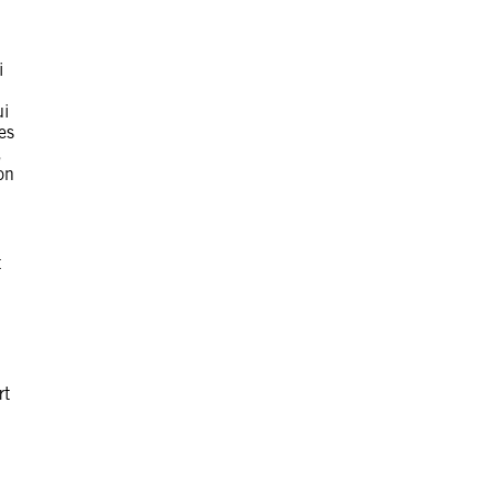
i
ui
es
,
on
t
rt