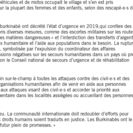
icules et de motos occupait le village et s’en est pris
ur la plupart des femmes et des enfants, selon des rescapé·e·s d
és burkinabè ont décrété l’état d’urgence en 2019,qui confère des
 pris diverses mesures, comme des escortes militaires sur les route
s matières dangereuses » et l’interdiction des transferts d’argent
cès humanitaire et l’aide aux populations dans le besoin. La ruptu
s, symbolisée par l’expulsion du coordinateur des affaires
ions négatives sur les secours humanitaires dans un pays où pr
lon le Conseil national de secours d’urgence et de réhabilitation
in sur-le-champ à toutes les attaques contre des civil·e·s et des
s organisations humanitaires afin de venir en aide aux personnes
ux attaques visant des civil·e·s et accorder la priorité aux
imentaire dans les localités assiégées ou accueillant des personne
jeu. La communauté internationale doit redoubler d’efforts pour
 droits humains soient traduits en justice. Les Burkinabès ont le
n futur plein de promesses. »