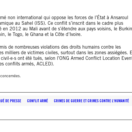
mé non international qui oppose les forces de l’État à Ansaroul
lamique au Sahel (ISS). Ce conflit s’inscrit dans le cadre plus
 en 2012 au Mali avant de s’étendre aux pays voisins, le Burki
nin, le Togo, le Ghana et la Côte d’Ivoire.
mis de nombreuses violations des droits humains contre les
s milliers de victimes civiles, surtout dans les zones assiégées. 
 civil·e·s ont été tués, selon l’ONG Armed Conflict Location Even
des conflits armés, ACLED).
s concernées.
UÉ DE PRESSE
CONFLIT ARMÉ
CRIMES DE GUERRE ET CRIMES CONTRE L'HUMANITÉ