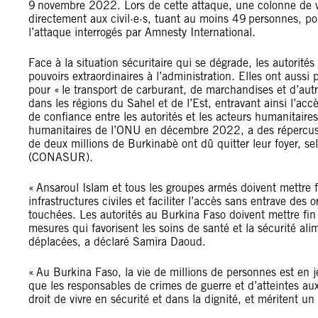
9 novembre 2022. Lors de cette attaque, une colonne de véh
directement aux civil·e·s, tuant au moins 49 personnes, po
l’attaque interrogés par Amnesty International.
Face à la situation sécuritaire qui se dégrade, les autorit
pouvoirs extraordinaires à l’administration. Elles ont aussi
pour « le transport de carburant, de marchandises et d’autre
dans les régions du Sahel et de l’Est, entravant ainsi l’ac
de confiance entre les autorités et les acteurs humanitaire
humanitaires de l’ONU en décembre 2022, a des répercuss
de deux millions de Burkinabè ont dû quitter leur foyer, se
(CONASUR).
« Ansaroul Islam et tous les groupes armés doivent mettre f
infrastructures civiles et faciliter l’accès sans entrave de
touchées. Les autorités au Burkina Faso doivent mettre fin a
mesures qui favorisent les soins de santé et la sécurité al
déplacées, a déclaré Samira Daoud.
« Au Burkina Faso, la vie de millions de personnes est en 
que les responsables de crimes de guerre et d’atteintes aux
droit de vivre en sécurité et dans la dignité, et méritent u