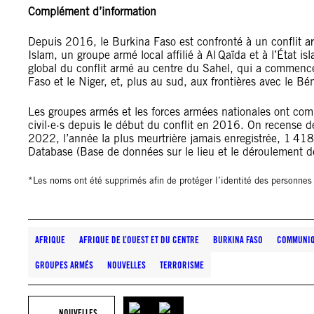
Complément d’information
Depuis 2016, le Burkina Faso est confronté à un conflit ar
Islam, un groupe armé local affilié à Al Qaïda et à l’État is
global du conflit armé au centre du Sahel, qui a commencé
Faso et le Niger, et, plus au sud, aux frontières avec le Bé
Les groupes armés et les forces armées nationales ont com
civil·e·s depuis le début du conflit en 2016. On recense de
2022, l’année la plus meurtrière jamais enregistrée, 1 418
Database (Base de données sur le lieu et le déroulement 
*Les noms ont été supprimés afin de protéger l’identité des personne
AFRIQUE
AFRIQUE DE L’OUEST ET DU CENTRE
BURKINA FASO
COMMUNIQ
GROUPES ARMÉS
NOUVELLES
TERRORISME
NOUVELLES