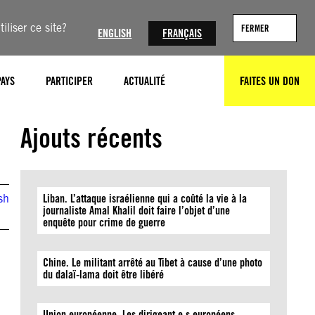
iliser ce site?
FERMER
ENGLISH
FRANÇAIS
PAYS
PARTICIPER
ACTUALITÉ
FAITES UN DON
RECHERCHER
© KENZO TRIBOUILLARD/AFP via Getty Images
Ajouts récents
sh
Liban. L’attaque israélienne qui a coûté la vie à la
journaliste Amal Khalil doit faire l’objet d’une
enquête pour crime de guerre
Chine. Le militant arrêté au Tibet à cause d’une photo
du dalaï-lama doit être libéré
Union européenne. Les dirigeant·e·s européens