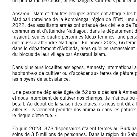
un peu la même chose, et les dangers sont réels pour la p
Ansaroul Islam et d’autres groupes armés ont attaqué les ha
Madjoari (province de la Kompienga, région de l’Est), une 
2022, des assaillants armés ont attaqué des civil·e·s de Ta
communes et d’atteindre Nadiagou, dans le département de
fuyaient, seules quatre personnes (deux femmes, une person
ont réussi à atteindre Nadiagou. En janvier 2023, 66 femmes
dans le département d’Arbinda, alors qu’elles ramassaient d
du blocus de leur village par Ansaroul Islam.
Dans plusieurs localités assiégées, Amnesty International 
habitant·e·s de cultiver ou d’accéder aux terres de pâture 
les moyens de subsistance.
Une personne déplacée âgée de 52 ans a déclaré à Amnesty I
et nous interdisent de cultiver nos champs. Je n’ai pas p
bétail. Au début de la saison des pluies, ils nous ont dit à
ailleurs, ils viennent prendre nos animaux dans les pâture
le risque d’être tué. »
En juin 2023, 373 dispensaires étaient fermés au Burkina F
soins de 3,5 millions de personnes. Dans la région du Sahe