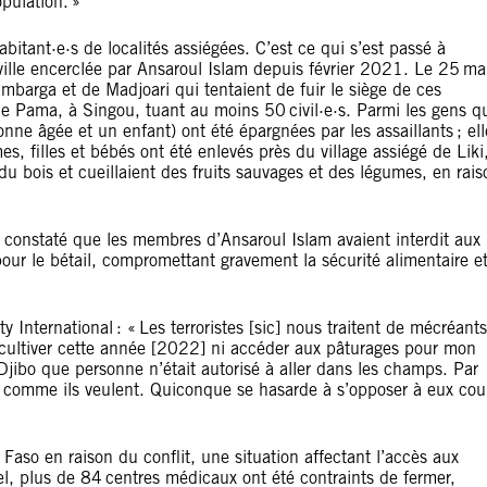
opulation. »
bitant·e·s de localités assiégées. C’est ce qui s’est passé à
ville encerclée par Ansaroul Islam depuis février 2021. Le 25 ma
mbarga et de Madjoari qui tentaient de fuir le siège de ces
 Pama, à Singou, tuant au moins 50 civil·e·s. Parmi les gens q
ne âgée et un enfant) ont été épargnées par les assaillants ; ell
, filles et bébés ont été enlevés près du village assiégé de Liki
u bois et cueillaient des fruits sauvages et des légumes, en rais
a constaté que les membres d’Ansaroul Islam avaient interdit aux
pour le bétail, compromettant gravement la sécurité alimentaire e
nternational : « Les terroristes [sic] nous traitent de mécréants
u cultiver cette année [2022] ni accéder aux pâturages pour mon
 Djibo que personne n’était autorisé à aller dans les champs. Par
s comme ils veulent. Quiconque se hasarde à s’opposer à eux cou
aso en raison du conflit, une situation affectant l’accès aux
l, plus de 84 centres médicaux ont été contraints de fermer,