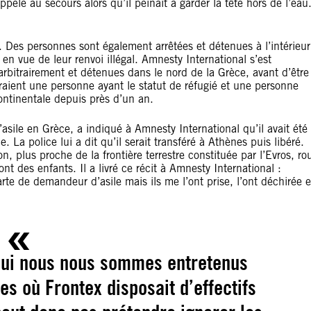
lé au secours alors qu’il peinait à garder la tête hors de l’eau
s. Des personnes sont également arrêtées et détenues à l’intérieur
 en vue de leur renvoi illégal. Amnesty International s’est
arbitrairement et détenues dans le nord de la Grèce, avant d’être
raient une personne ayant le statut de réfugié et une personne
ntinentale depuis près d’un an.
ile en Grèce, a indiqué à Amnesty International qu’il avait été
 La police lui a dit qu’il serait transféré à Athènes puis libéré.
n, plus proche de la frontière terrestre constituée par l’Evros, ro
 des enfants. Il a livré ce récit à Amnesty International :
arte de demandeur d’asile mais ils me l’ont prise, l’ont déchirée e
qui nous nous sommes entretenus
s où Frontex disposait d’effectifs