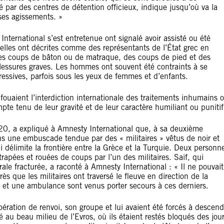
é par des centres de détention officieux, indique jusqu’où va la
ses agissements. »
ternational s’est entretenue ont signalé avoir assisté ou été
elles ont décrites comme des représentants de l’État grec en
 des coups de bâton ou de matraque, des coups de pied et des
 blessures graves. Les hommes ont souvent été contraints à se
ressives, parfois sous les yeux de femmes et d’enfants.
fouaient l’interdiction internationale des traitements inhumains 
pte tenu de leur gravité et de leur caractère humiliant ou punitif
20, a expliqué à Amnesty International que, à sa deuxième
ans une embuscade tendue par des « militaires » vêtus de noir et
ui délimite la frontière entre la Grèce et la Turquie. Deux personn
rapées et rouées de coups par l’un des militaires. Saif, qui
le fracturée, a raconté à Amnesty International : « Il ne pouvait
s que les militaires ont traversé le fleuve en direction de la
s et une ambulance sont venus porter secours à ces derniers.
ration de renvoi, son groupe et lui avaient été forcés à descend
é au beau milieu de l’Evros, où ils étaient restés bloqués des jour