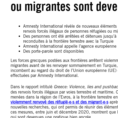
ou migrantes sont deve
Amnesty International révèle de nouveaux éléments f
renvois forcés illégaux de personnes réfugiées ou mi
Des personnes ont été arrêtées et détenues jusqu’à 7
reconduites à la frontière terrestre avec la Turquie
Amnesty International appelle l’agence européenne 
Des porte-parole sont disponibles
Les forces grecques postées aux frontières arrêtent violem
migrantes avant de les renvoyer sommairement en Turquie, 
incombent au regard du droit de l’Union européenne (UE) et
effectuées par Amnesty International.
Dans le rapport intitulé
Greece: Violence, lies and pushba
des renvois forcés illégaux par voies terrestre et maritime.
menées dans la région de l’Evros, à la frontière terrestre 
violemment renvoyé des réfugié·e·s et des migrant·e·s
après
nouvelles recherches, qui ont permis de réunir des éléments
ces mesures, entre juin et décembre 2020, montrent que l
qui sont devenues une pratique bien ancrée.