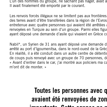
L’un des hommes du groupe, ne sachant pas nager, avait appe
Il avait finalement été emporté par le courant.
Les renvois forcés illégaux ne se limitent pas aux frontière
des terres avant d’être transférées dans la région de l’Evros
entretenue avec quatre personnes qui avaient été arrêtées 
renvoyées en Turquie au sein d’un groupe. Parmi elles figu
ayant déposé une demande d’asile qui vivaient en Grèce co
Nabil*, un Syrien de 31 ans ayant déposé une demande d’as
arrêté au port d’Igoumenitsa, dans le nord-ouest de la Grèce.
En réalité, il a été conduit dans un autre centre de détentio
de coups puis renvoyé avec un groupe de 70 personnes, dont
« Avant d’entrer dans le car, j’ai montré aux policiers ma c
m’ont dit de monter. »
Toutes les personnes avec 
avaient été renvoyées de zone