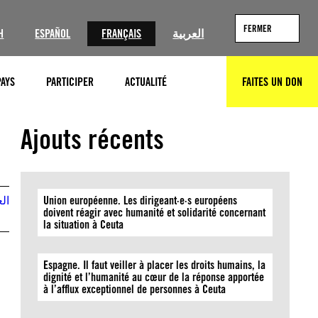
FERMER
H
ESPAÑOL
FRANÇAIS
العربية
PAYS
PARTICIPER
ACTUALITÉ
FAITES UN DON
RECHERCHER
Ajouts récents
الع
Union européenne. Les dirigeant·e·s européens
doivent réagir avec humanité et solidarité concernant
la situation à Ceuta
Espagne. Il faut veiller à placer les droits humains, la
dignité et l’humanité au cœur de la réponse apportée
à l’afflux exceptionnel de personnes à Ceuta