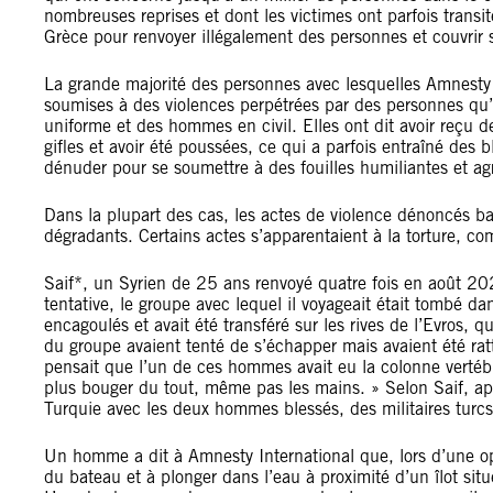
nombreuses reprises et dont les victimes ont parfois transit
Grèce pour renvoyer illégalement des personnes et couvrir 
La grande majorité des personnes avec lesquelles Amnesty In
soumises à des violences perpétrées par des personnes qu’
uniforme et des hommes en civil. Elles ont dit avoir reçu
gifles et avoir été poussées, ce qui a parfois entraîné des
dénuder pour se soumettre à des fouilles humiliantes et ag
Dans la plupart des cas, les actes de violence dénoncés ba
dégradants. Certains actes s’apparentaient à la torture, com
Saif*, un Syrien de 25 ans renvoyé quatre fois en août 20
tentative, le groupe avec lequel il voyageait était tombé d
encagoulés et avait été transféré sur les rives de l’Evros, q
du groupe avaient tenté de s’échapper mais avaient été ratt
pensait que l’un de ces hommes avait eu la colonne vertébra
plus bouger du tout, même pas les mains. » Selon Saif, aprè
Turquie avec les deux hommes blessés, des militaires turc
Un homme a dit à Amnesty International que, lors d’une opé
du bateau et à plonger dans l’eau à proximité d’un îlot situ