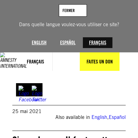
Aller
au
FERMER
contenu
Dans quelle langue voulez-vous utiliser ce site?
ENGLISH
ESPAÑOL
FRANÇAIS
FRANÇAIS
FAITES UN DON
25 mai 2021
Also available in
English
,
Español