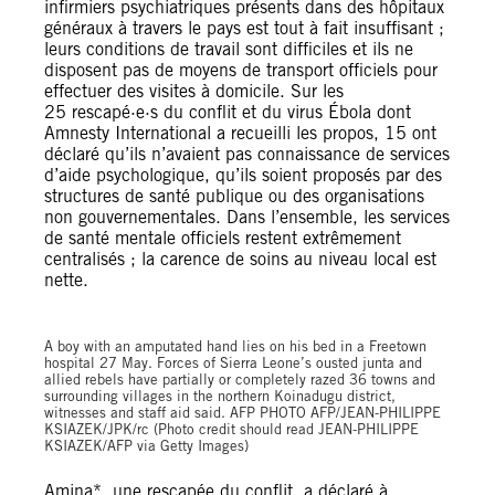
infirmiers psychiatriques présents dans des hôpitaux
généraux à travers le pays est tout à fait insuffisant ;
leurs conditions de travail sont difficiles et ils ne
disposent pas de moyens de transport officiels pour
effectuer des visites à domicile. Sur les
25 rescapé·e·s du conflit et du virus Ébola dont
Amnesty International a recueilli les propos, 15 ont
déclaré qu’ils n’avaient pas connaissance de services
d’aide psychologique, qu’ils soient proposés par des
structures de santé publique ou des organisations
non gouvernementales. Dans l’ensemble, les services
de santé mentale officiels restent extrêmement
centralisés ; la carence de soins au niveau local est
nette.
A boy with an amputated hand lies on his bed in a Freetown
hospital 27 May. Forces of Sierra Leone’s ousted junta and
allied rebels have partially or completely razed 36 towns and
surrounding villages in the northern Koinadugu district,
witnesses and staff aid said. AFP PHOTO AFP/JEAN-PHILIPPE
KSIAZEK/JPK/rc (Photo credit should read JEAN-PHILIPPE
KSIAZEK/AFP via Getty Images)
Amina*, une rescapée du conflit, a déclaré à