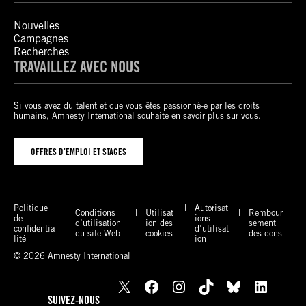
Nouvelles
Campagnes
Recherches
TRAVAILLEZ AVEC NOUS
Si vous avez du talent et que vous êtes passionné-e par les droits
humains, Amnesty International souhaite en savoir plus sur vous.
OFFRES D’EMPLOI ET STAGES
Politique
Autorisat
Conditions
Utilisat
Rembour
de
ions
d’utilisation
ion des
sement
confidentia
d’utilisat
du site Web
cookies
des dons
lité
ion
© 2026 Amnesty International
X
Facebook
Instagram
TikTok
Bluesky
LinkedIn
SUIVEZ-NOUS