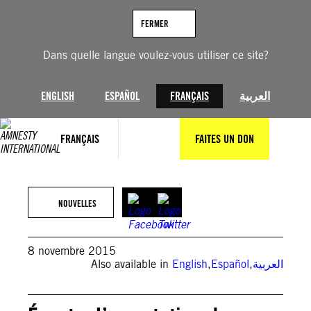
Aller
au
FERMER
contenu
Dans quelle langue voulez-vous utiliser ce site?
ENGLISH
ESPAÑOL
FRANÇAIS
العربية
FRANÇAIS
FAITES UN DON
NOUVELLES
8 novembre 2015
Also available in
English
,
Español
,
العربية