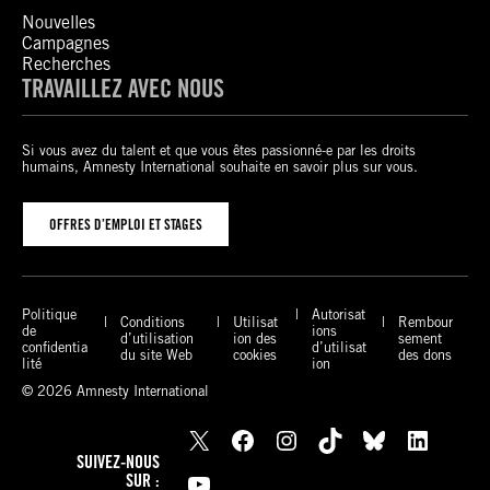
Nouvelles
Campagnes
Recherches
TRAVAILLEZ AVEC NOUS
Si vous avez du talent et que vous êtes passionné-e par les droits
humains, Amnesty International souhaite en savoir plus sur vous.
OFFRES D’EMPLOI ET STAGES
Politique
Autorisat
Conditions
Utilisat
Rembour
de
ions
d’utilisation
ion des
sement
confidentia
d’utilisat
du site Web
cookies
des dons
lité
ion
© 2026 Amnesty International
X
Facebook
Instagram
TikTok
Bluesky
LinkedIn
SUIVEZ-NOUS
YouTube
SUR :