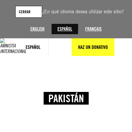
¿En qué idioma desea utilizar este sitio?
CERRAR
ENGLISH
ESPAÑOL
FRANÇAIS
ESPAÑOL
HAZ UN DONATIVO
PAKISTÁN
© Amnesty International