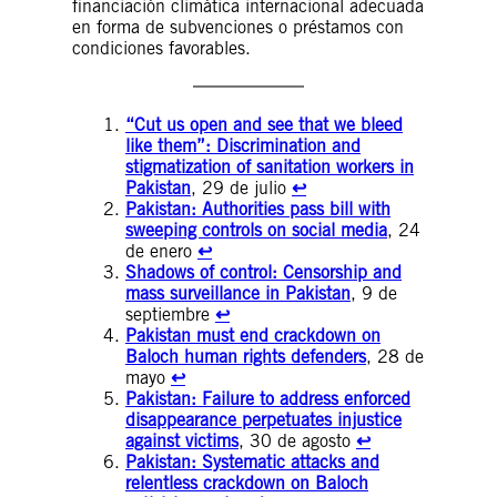
financiación climática internacional adecuada
en forma de subvenciones o préstamos con
condiciones favorables.
“Cut us open and see that we bleed
like them”: Discrimination and
stigmatization of sanitation workers in
Pakistan
, 29 de julio
↩︎
Pakistan: Authorities pass bill with
sweeping controls on social media
, 24
de enero
↩︎
Shadows of control: Censorship and
mass surveillance in Pakistan
, 9 de
septiembre
↩︎
Pakistan must end crackdown on
Baloch human rights defenders
, 28 de
mayo
↩︎
Pakistan: Failure to address enforced
disappearance perpetuates injustice
against victims
, 30 de agosto
↩︎
Pakistan: Systematic attacks and
relentless crackdown on Baloch