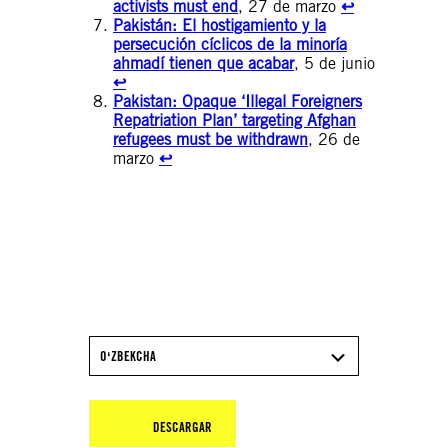
activists must end
, 27 de marzo
↩︎
Pakistán: El hostigamiento y la
persecución cíclicos de la minoría
ahmadí tienen que acabar
, 5 de junio
↩︎
Pakistan: Opaque ‘Illegal Foreigners
Repatriation Plan’ targeting Afghan
refugees must be withdrawn
, 26 de
marzo
↩︎
DESCARGA EL INFORME
2025/26 DE AMNISTÍA
INTERNACIONAL
OʻZBEKCHA
DESCARGAR