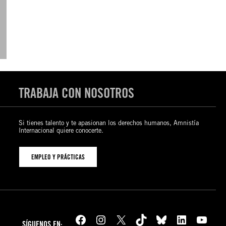
TRABAJA CON NOSOTROS
Si tienes talento y te apasionan los derechos humanos, Amnistía
Internacional quiere conocerte.
EMPLEO Y PRÁCTICAS
Facebook
Instagram
X
TikTok
Bluesky
LinkedIn
YouTube
SÍGUENOS EN: