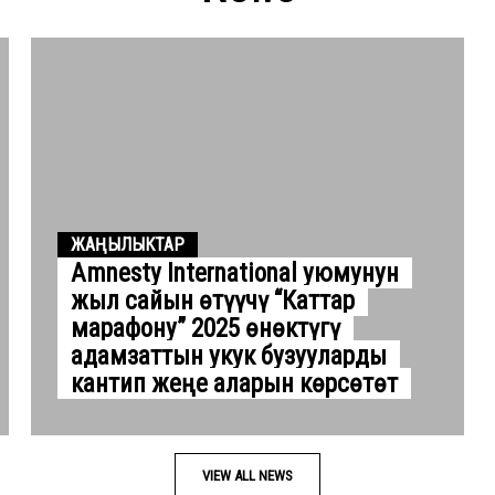
ЖАҢЫЛЫКТАР
Amnesty International уюмунун
жыл сайын өтүүчү “Каттар
марафону” 2025 өнөктүгү
адамзаттын укук бузууларды
кантип жеңе аларын көрсөтөт
VIEW ALL NEWS