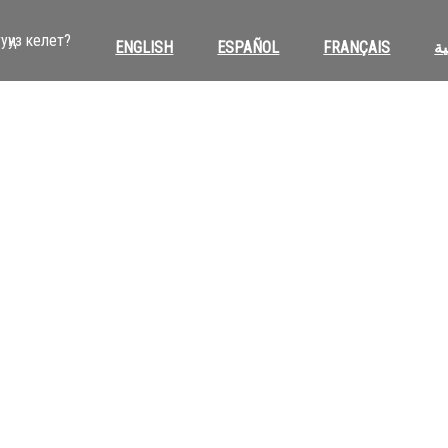
уңуз келет?
ENGLISH
ESPAÑOL
FRANÇAIS
ية