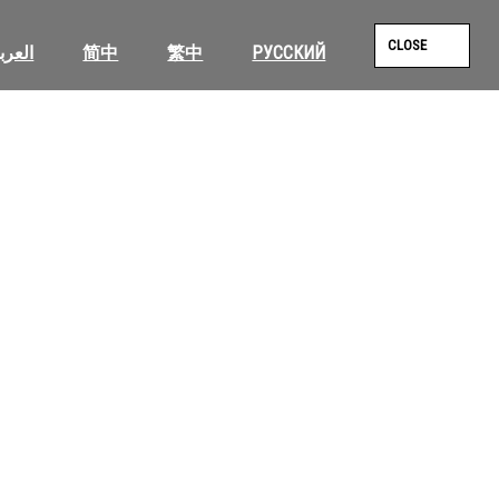
CLOSE
العرب
简中
繁中
РУССКИЙ
SEAR