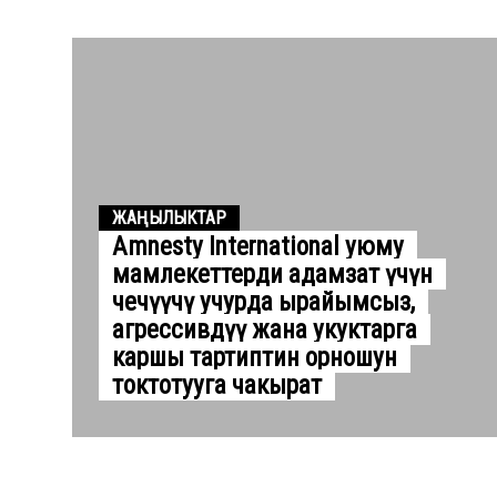
ЖАҢЫЛЫКТАР
Amnesty International уюму
мамлекеттерди адамзат үчүн
чечүүчү учурда ырайымсыз,
агрессивдүү жана укуктарга
каршы тартиптин орношун
токтотууга чакырат