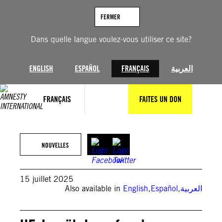
Aller
au
FERMER
contenu
Dans quelle langue voulez-vous utiliser ce site?
ENGLISH
ESPAÑOL
FRANÇAIS
العربية
FRANÇAIS
FAITES UN DON
©Majdi Fathi/NurPhoto
NOUVELLES
15 juillet 2025
Also available in
English
,
Español
,
العربية