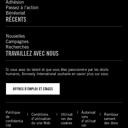
Adhésion
Passez à l’action
Bénévolat
RÉCENTS
Nouvelles
Campagnes
Recherches
TRAVAILLEZ AVEC NOUS
Si vous avez du talent et que vous êtes passionné-e par les droits
humains, Amnesty International souhaite en savoir plus sur vous.
OFFRES D’EMPLOI ET STAGES
Politique
Autorisat
Conditions
Utilisat
Rembour
de
ions
d’utilisation
ion des
sement
confidentia
d’utilisat
du site Web
cookies
des dons
lité
ion