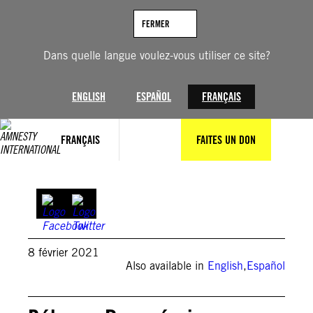
Aller
au
FERMER
contenu
Dans quelle langue voulez-vous utiliser ce site?
ENGLISH
ESPAÑOL
FRANÇAIS
FRANÇAIS
FAITES UN DON
8 février 2021
Also available in
English
,
Español