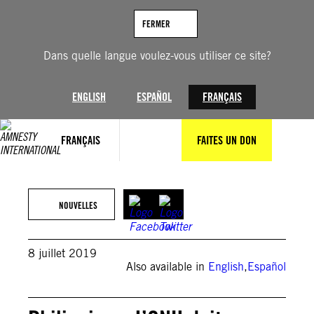
Aller
au
FERMER
contenu
Dans quelle langue voulez-vous utiliser ce site?
ENGLISH
ESPAÑOL
FRANÇAIS
FRANÇAIS
FAITES UN DON
NOUVELLES
8 juillet 2019
Also available in
English
,
Español