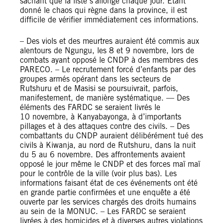
sachant que la liste s’allonge chaque jour. Étant
donné le chaos qui règne dans la province, il est
difficile de vérifier immédiatement ces informations.
– Des viols et des meurtres auraient été commis aux
alentours de Ngungu, les 8 et 9 novembre, lors de
combats ayant opposé le CNDP à des membres des
PARECO. – Le recrutement forcé d’enfants par des
groupes armés opérant dans les secteurs de
Rutshuru et de Masisi se poursuivrait, parfois,
manifestement, de manière systématique. — Des
éléments des FARDC se seraient livrés le
10 novembre, à Kanyabayonga, à d’importants
pillages et à des attaques contre des civils. – Des
combattants du CNDP auraient délibérément tué des
civils à Kiwanja, au nord de Rutshuru, dans la nuit
du 5 au 6 novembre. Des affrontements avaient
opposé le jour même le CNDP et des forces maï maï
pour le contrôle de la ville (voir plus bas). Les
informations faisant état de ces événements ont été
en grande partie confirmées et une enquête a été
ouverte par les services chargés des droits humains
au sein de la MONUC. – Les FARDC se seraient
livrées à des homicides et à diverses autres violations