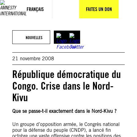
Aller
au
FRANÇAIS
FAITES UN DON
contenu
NOUVELLES
21 novembre 2008
République démocratique du
Congo. Crise dans le Nord-
Kivu
Que se passe-t-il exactement dans le Nord-Kivu ?
Un groupe d’opposition armée, le Congrès national
pour la défense du peuple (CNDP), a lancé fin
octobre une vaste offensive contre les positions des