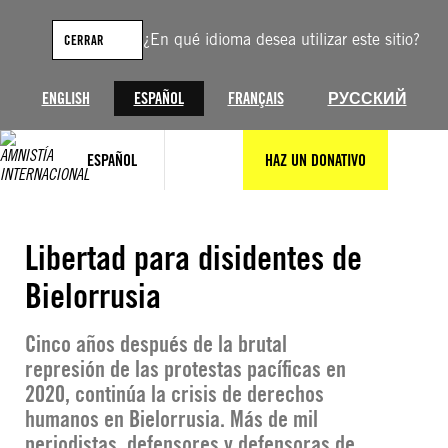
Saltar
al
¿En qué idioma desea utilizar este sitio?
CERRAR
contenido
ENGLISH
ESPAÑOL
FRANÇAIS
РУССКИЙ
ESPAÑOL
HAZ UN DONATIVO
Libertad para disidentes de
Bielorrusia
Cinco años después de la brutal
represión de las protestas pacíficas en
2020, continúa la crisis de derechos
humanos en Bielorrusia. Más de mil
periodistas, defensores y defensoras de