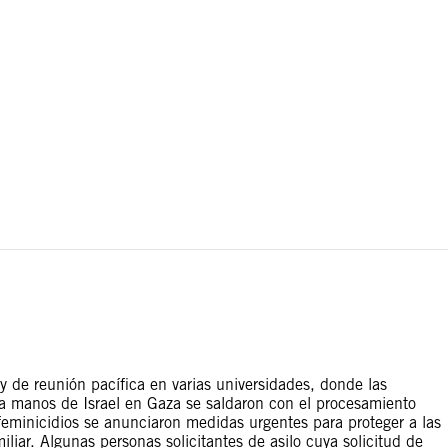
tas territoriales. Las fronteras trazadas en este mapa se
 y de reunión pacífica en varias universidades, donde las
a a manos de Israel en Gaza se saldaron con el procesamiento
feminicidios se anunciaron medidas urgentes para proteger a las
iliar. Algunas personas solicitantes de asilo cuya solicitud de