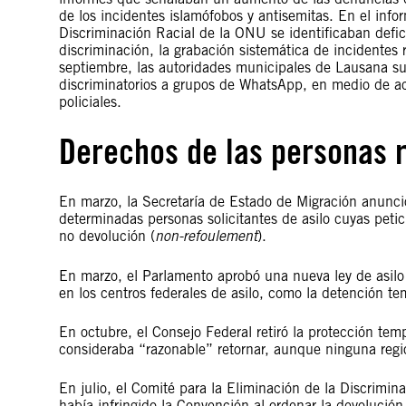
de los incidentes islamófobos y antisemitas. En el info
Discriminación Racial de la ONU se identificaban deficie
discriminación, la grabación sistemática de incidentes r
septiembre, las autoridades municipales de Lausana su
discriminatorios a grupos de WhatsApp, en medio de ac
policiales.
Derechos de las personas 
En marzo, la Secretaría de Estado de Migración anunció
determinadas personas solicitantes de asilo cuyas petic
no devolución (
non-refoulement
).
En marzo, el Parlamento aprobó una nueva ley de asilo
en los centros federales de asilo, como la detención te
En octubre, el Consejo Federal retiró la protección te
consideraba “razonable” retornar, aunque ninguna regi
En julio, el Comité para la Eliminación de la Discrimi
había infringido la Convención al ordenar la devolución