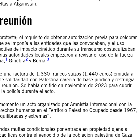
ltas a Afganistán.
 reunión
rotesta; el requisito de obtener autorización previa para celebrar
que se imponía a las entidades que las convocaban, y el uso
ectiles de impacto cinético durante su transcurso obstaculizaban
rias autoridades locales empezaron a revisar el uso de la fuerza
1
2
3
na,
Ginebra
y Berna.
e una factura de 1.380 francos suizos (1.440 euros) emitida a
e solidaridad con Palestina carecía de base jurídica y restringía
 de reunión. Se había emitido en noviembre de 2023 para cubrir
 la policía durante el acto.
 momento un acto organizado por Amnistía Internacional con la
 derechos humanos en el Territorio Palestino Ocupado desde 1967
quilibradas y extremas”.
endas multas condicionales por entrada en propiedad ajena a
acíficas contra el genocidio de la población palestina de Gaza