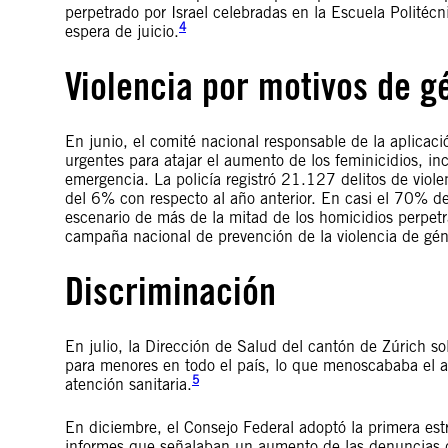
perpetrado por Israel celebradas en la Escuela Politéc
4
espera de juicio.
Violencia por motivos de g
En junio, el comité nacional responsable de la aplica
urgentes para atajar el aumento de los feminicidios, in
emergencia. La policía registró 21.127 delitos de viol
del 6% con respecto al año anterior. En casi el 70% de 
escenario de más de la mitad de los homicidios perpetr
campaña nacional de prevención de la violencia de géner
Discriminación
En julio, la Dirección de Salud del cantón de Zúrich so
para menores en todo el país, lo que menoscababa el ac
5
atención sanitaria.
En diciembre, el Consejo Federal adoptó la primera estr
informes que señalaban un aumento de las denuncias d