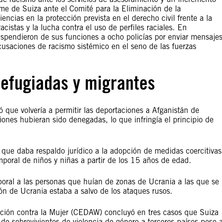
rme de Suiza ante el Comité para la Eliminación de la
ncias en la protección prevista en el derecho civil frente a la
acistas y la lucha contra el uso de perfiles raciales. En
spendieron de sus funciones a ocho policías por enviar mensaje
usaciones de racismo sistémico en el seno de las fuerzas
refugiadas y migrantes
 que volvería a permitir las deportaciones a Afganistán de
iones hubieran sido denegadas, lo que infringía el principio de
 que daba respaldo jurídico a la adopción de medidas coercitivas
mporal de niños y niñas a partir de los 15 años de edad.
mporal a las personas que huían de zonas de Ucrania a las que se
ón de Ucrania estaba a salvo de los ataques rusos.
nación contra la Mujer (CEDAW) concluyó en tres casos que Suiza
 de sobrevivientes de violencia de género a terceros países pese 