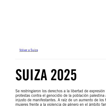
Amnistía Internacional no se pronuncia sobre cuestiones de soberanía o dispu
basan en datos del servicio Geospatial de la ONU.
Volver a Suiza
SUIZA 2025
Se restringieron los derechos a la libertad de expresión
protestas contra el genocidio de la población palestin
injusto de manifestantes. A raíz de un aumento de los 
mujeres frente a la violencia de género en el ámbito fam