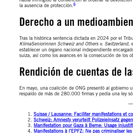
6
la ausencia de protección.
Derecho a un medioambien
Tras la histórica sentencia dictada en 2024 por el Tr
KlimaSeniorinnen Schweiz and Others v. Switzerland
, 
establecer un órgano nacional independiente encargado d
suiza, así como los avances en la consecución de los ob
Rendición de cuentas de l
En mayo, una coalición de ONG presentó al gobierno u
respaldo de más de 280.000 firmas y pedía una ley sóli
Suisse / Lausanne: Faciliter manifestations et c
Schweiz: Amnesty verurteilt Polizeieinsatz geg
Manifestation pour Gaza à Berne: Usage injustifié
Manifestations à l’EPFZ: Ne pas criminaliser les