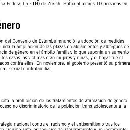
nica Federal (la ETH) de Zúrich. Había al menos 10 personas en
énero
ción del Convenio de Estambul anunció la adopción de medidas
cluida la ampliación de las plazas en alojamientos y albergues de
encia de género en el ámbito familiar, lo que suponía un aumento
los casos las víctimas eran mujeres y niñas, y el hogar fue el
ados contra ellas. En noviembre, el gobierno presentó su primera
o, sexual e intrafamiliar.
licitó la prohibición de los tratamientos de afirmación de género
ceso no discriminatorio de la población trans adolescente a la
ategia nacional contra el racismo y el antisemitismo tras los
e racismo ante los servicios de asesoramiento y un incremento