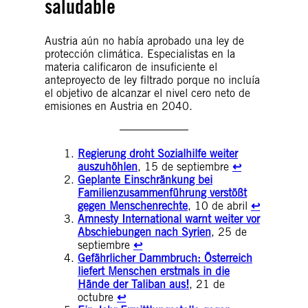
saludable
Austria aún no había aprobado una ley de
protección climática. Especialistas en la
materia calificaron de insuficiente el
anteproyecto de ley filtrado porque no incluía
el objetivo de alcanzar el nivel cero neto de
emisiones en Austria en 2040.
Regierung droht Sozialhilfe weiter
auszuhöhlen
, 15 de septiembre
↩︎
Geplante Einschränkung bei
Familienzusammenführung verstößt
gegen Menschenrechte
, 10 de abril
↩︎
Amnesty International warnt weiter vor
Abschiebungen nach Syrien
, 25 de
septiembre
↩︎
Gefährlicher Dammbruch: Österreich
liefert Menschen erstmals in die
Hände der Taliban aus!
, 21 de
octubre
↩︎