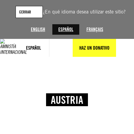
¿En qué idioma desea utilizar este sitio?
CERRAR
ENGLISH
ESPAÑOL
FRANÇAIS
ESPAÑOL
HAZ UN DONATIVO
AUSTRIA
© Amnesty International