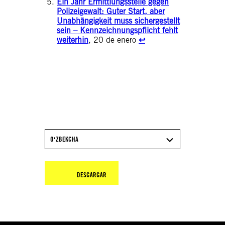
Ein Jahr Ermittlungsstelle gegen
Polizeigewalt: Guter Start, aber
Unabhängigkeit muss sichergestellt
sein – Kennzeichnungspflicht fehlt
weiterhin
, 20 de enero
↩︎
DESCARGA EL INFORME
2025/26 DE AMNISTÍA
INTERNACIONAL
OʻZBEKCHA
DESCARGAR