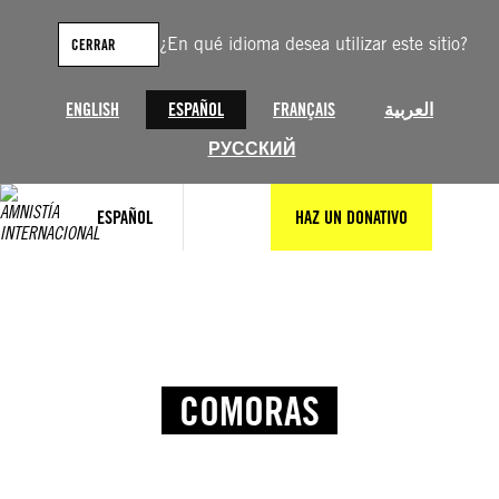
¿En qué idioma desea utilizar este sitio?
CERRAR
ENGLISH
ESPAÑOL
FRANÇAIS
العربية
РУССКИЙ
ESPAÑOL
HAZ UN DONATIVO
COMORAS