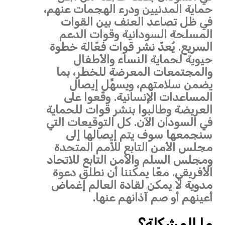
حماية المدنيين ودرء الهجمات عنهم،
في ظل تصاعد العنف بين القوات
المسلحة السودانية وقوات الدعم
السريع. يُعدّ نشر قوات فعّالة خطوة
حيوية لحماية النساء والأطفال
والمجتمعات المعرضة للخطر، بما
يضمن سلامتهم، ويسهِّل إيصال
المساعدات الإنسانية. وقّعوا على
العريضة وطالبوا بنشر قوات للحماية
في السودان الآن. كل التوقيعات التي
سنجمعها سوف يتم إيصالها إلى
مجلس الأمن التابع للأمم المتحدة
ومجلس السلم والأمن التابع للاتحاد
الأفريقي. معًا يمكننا أن نطلق دعوة
مدوية لا يمكن لقادة العالم إغماض
أعينهم أو صم آذانهم عنها.
ما المشكلة؟