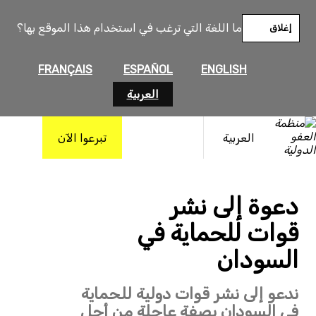
خطى
لى
ما اللغة التي ترغب في استخدام هذا الموقع بها؟
إغلاق
لمحتوى
FRANÇAIS
ESPAÑOL
ENGLISH
العربية
العربية
تبرعوا الآن
© Private
دعوة إلى نشر
قوات للحماية في
السودان
ندعو إلى نشر قوات دولية للحماية
في السودان بصفة عاجلة من أجل