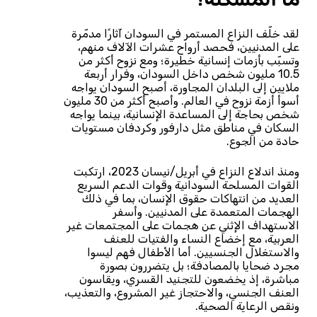
لقد خلّف النزاع المستمر في السودان آثارًا مدمّرة
على المدنيين، فحصد أرواح عشرات الآلاف منهم،
وتسبّب بأزمات إنسانية خطيرة؛ ومع نزوح أكثر من
10.5 مليون شخص داخل السودان، وفرار أربعة
ملايين إلى البلدان المجاورة، أصبح السودان يواجه
أسوأ أزمة نزوح في العالم. وأصبح أكثر من 30 مليون
شخص بحاجة إلى المساعدة الإنسانية، بينما يواجه
السكان في مناطق مثل دارفور وكردفان مستويات
حادة من الجوع.
ومنذ اندلاع النزاع في أبريل/نيسان 2023، ارتكبت
القوات المسلحة السودانية وقوات الدعم السريع
العديد من انتهاكات حقوق الإنسان، بما في ذلك
الهجمات المتعمدة على المدنيين. وأسفر
الاستهداف الإثني عن هجمات على المجتمعات غير
العربية، مع إخضاع النساء والفتيات للعنف
والاستغلال الجنسيين. أما الأطفال فهم ليسوا
مجرد ضحايا بالمصادفة؛ بل يتضررون بصورة
مباشرة، إذ يخضعون للتجنيد القسري، ويقاسون
العنف الجنسي، والاحتجاز غير المشروع، والتعذيب،
ونقص الرعاية الصحية.