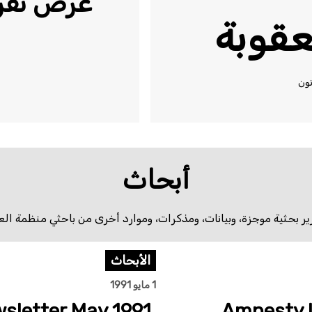
عرض تقري
لعقوبة
نون
أبحاث
ارير بحثية موجزة، وبيانات، ومذكرات، وموارد أخرى من باحثي منظمة العف
الأبحاث
1 مايو 1991
sletter May 1991,
Amnesty I