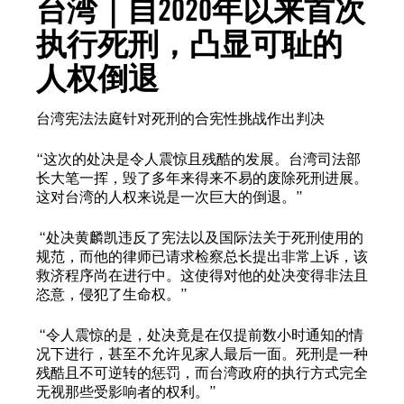
台湾｜自2020年以来首次
执行死刑，凸显可耻的
人权倒退
台湾宪法法庭针对死刑的合宪性挑战作出判决
“这次的处决是令人震惊且残酷的发展。台湾司法部
长大笔一挥，毁了多年来得来不易的废除死刑进展。
这对台湾的人权来说是一次巨大的倒退。”
“处决黄麟凯违反了宪法以及国际法关于死刑使用的
规范，而他的律师已请求检察总长提出非常上诉，该
救济程序尚在进行中。这使得对他的处决变得非法且
恣意，侵犯了生命权。”
“令人震惊的是，处决竟是在仅提前数小时通知的情
况下进行，甚至不允许见家人最后一面。死刑是一种
残酷且不可逆转的惩罚，而台湾政府的执行方式完全
无视那些受影响者的权利。”