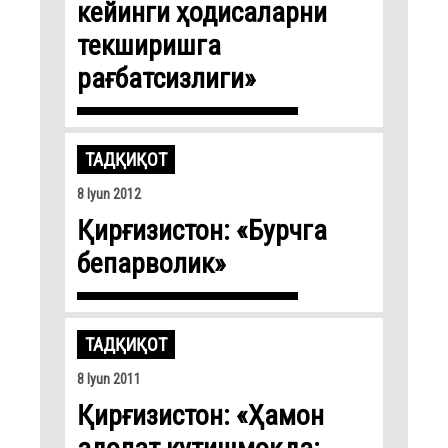
кейинги ҳодисаларни
текширишга
рағбатсизлиги»
ТАДҚИҚОТ
8 Iyun 2012
Қирғизистон: «Бурчга
бепарволик»
ТАДҚИҚОТ
8 Iyun 2011
Қирғизистон: «Ҳамон