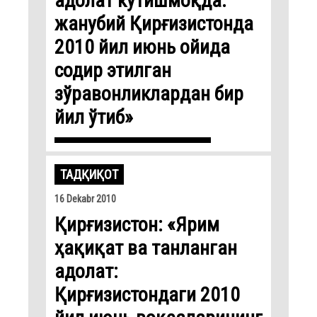
адолат кутишмоқда:
жанубий Қирғизистонда
2010 йил июнь ойида
содир этилган
зўравонликлардан бир
йил ўтиб»
ТАДҚИҚОТ
16 Dekabr 2010
Қирғизистон: «Ярим
ҳақиқат ва танланган
адолат:
Қирғизистондаги 2010