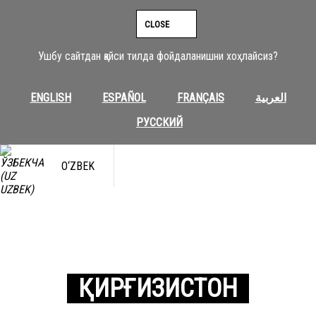
CLOSE
Ушбу сайтдан қайси тилда фойдаланишни хоҳлайсиз?
ENGLISH
ESPAÑOL
FRANÇAIS
العربية
РУССКИЙ
O‘ZBEK
ҚИРҒИЗИСТОН