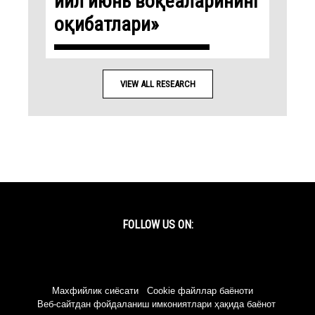
йил июнь воқеаларининг
оқибатлари»
VIEW ALL RESEARCH
FOLLOW US ON:
Facebook
Twitter
YouTube
Instagram
Махфийлик сиёсати
Cookie файллар баёноти
Веб-сайтдан фойдаланиш имкониятлари ҳақида баёнот