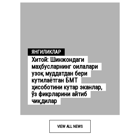
ЯНГИЛИКЛАР
Хитой: Шинжондаги
маҳбусларнинг оилалари
узоқ муддатдан бери
кутилаётган БМТ
ҳисоботини кутар эканлар,
ўз фикрларини айтиб
чиқдилар
VIEW ALL NEWS